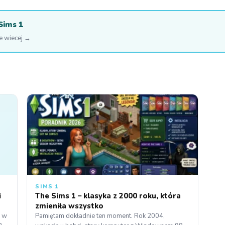
Sims 1
le wiecej →
SIMS 1
i
The Sims 1 – klasyka z 2000 roku, która
zmieniła wszystko
u w
Pamiętam dokładnie ten moment. Rok 2004,