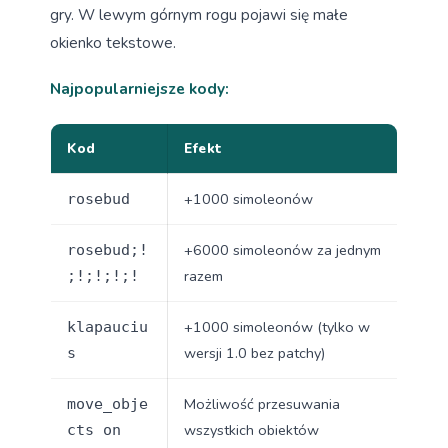
gry. W lewym górnym rogu pojawi się małe
okienko tekstowe.
Najpopularniejsze kody:
Kod
Efekt
+1000 simoleonów
rosebud
+6000 simoleonów za jednym
rosebud;!
razem
;!;!;!;!
+1000 simoleonów (tylko w
klapauciu
wersji 1.0 bez patchy)
s
Możliwość przesuwania
move_obje
wszystkich obiektów
cts on