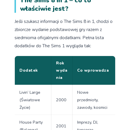
The Sims 8 in 1 – co to
właściwie jest?
Jeśli szukasz informacji o The Sims 8 in 1, chodzi o
zbiorcze wydanie podstawowej gry razem z
siedmioma oficjalnymi dodatkami. Pełna lista
dodatków do The Sims 1 wygląda tak:
Rok
Dodatek
wyda
Co wprowadza
nia
Livin’ Large
Nowe
(Światowe
2000
przedmioty,
Życie)
zawody, kosmici
House Party
Imprezy, DJ,
2001
(Balanga)
tancerze