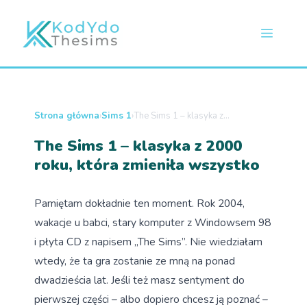
P
r
M
z
e
e
j
d
ź
n
Strona główna
›
Sims 1
›
The Sims 1 – klasyka z...
d
The Sims 1 – klasyka z 2000
o
u
roku, która zmieniła wszystko
t
r
e
Pamiętam dokładnie ten moment. Rok 2004,
ś
wakacje u babci, stary komputer z Windowsem 98
c
i płyta CD z napisem „The Sims”. Nie wiedziałam
i
wtedy, że ta gra zostanie ze mną na ponad
dwadzieścia lat. Jeśli też masz sentyment do
pierwszej części – albo dopiero chcesz ją poznać –