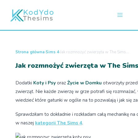
P
r
M
z
e
e
j
d
ź
n
Strona główna
›
Sims 4
›
Jak rozmnożyć zwierzęta w The Sims...
d
Jak rozmnożyć zwierzęta w The Sims 4
o
u
t
r
Dodatki
Koty i Psy
oraz
Życie w Domku
otworzyły przed
e
zwierząt. Nie każde zwierzę w grze potrafi się rozmnażać,
ś
wiedzieć które gatunki w ogóle na to pozwalają i jak się za
c
i
Sprawdziłam to dokładnie i rozkładam całą mechanikę na c
w naszej
kategorii The Sims 4
.