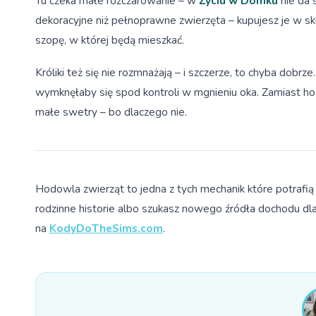
Tu czeka małe rozczarowanie – w
Życiu w Domku
nie da 
dekoracyjne niż pełnoprawne zwierzęta – kupujesz je w sk
szopę, w której będą mieszkać.
Króliki też się nie rozmnażają – i szczerze, to chyba dobrze
wymknęłaby się spod kontroli w mgnieniu oka. Zamiast hod
małe swetry – bo dlaczego nie.
Hodowla zwierząt to jedna z tych mechanik które potrafią
rodzinne historie albo szukasz nowego źródła dochodu dl
na
KodyDoTheSims.com
.