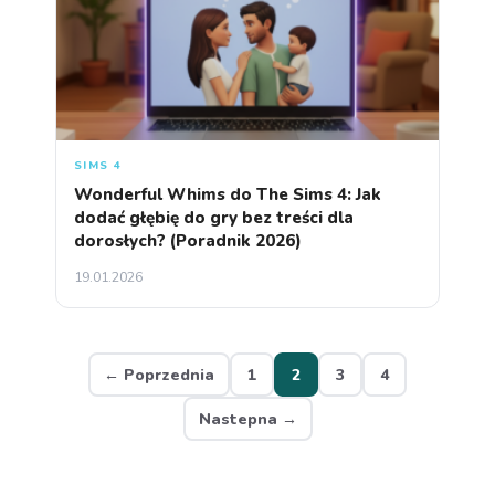
SIMS 4
Wonderful Whims do The Sims 4: Jak
dodać głębię do gry bez treści dla
dorosłych? (Poradnik 2026)
19.01.2026
← Poprzednia
1
2
3
4
Nastepna →